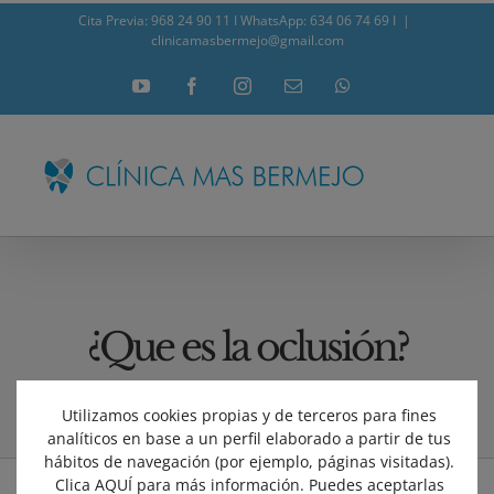
Skip
Cita Previa: 968 24 90 11
I
WhatsApp: 634 06 74 69
I
|
clinicamasbermejo@gmail.com
to
content
YouTube
Facebook
Instagram
Correo
WhatsApp
electrónico
¿Que es la oclusión?
Utilizamos cookies propias y de terceros para fines
analíticos en base a un perfil elaborado a partir de tus
hábitos de navegación (por ejemplo, páginas visitadas).
Clica AQUÍ para más información. Puedes aceptarlas