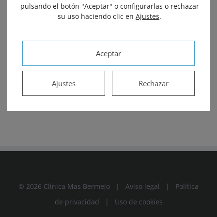
pulsando el botón "Aceptar" o configurarlas o rechazar
su uso haciendo clic en
Ajustes
.
Aceptar
Ajustes
Rechazar
© 2026 Clínica Mas Bermejo |
Aviso legal
|
Política
de privacidad
|
Uso de cookies