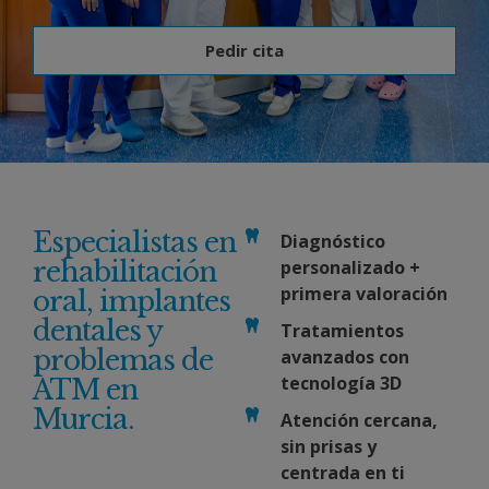
Pedir cita
Especialistas en
Diagnóstico
rehabilitación
personalizado +
primera valoración
oral, implantes
dentales y
Tratamientos
problemas de
avanzados con
tecnología 3D
ATM en
Murcia.
Atención cercana,
sin prisas y
centrada en ti