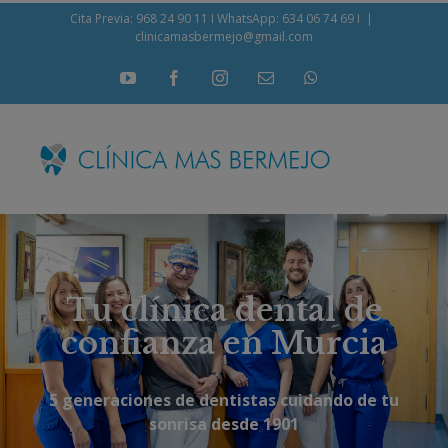
Cita Previa: 968 24 90 11
I
WhatsApp: 634 06 74 69
I
|
clinicamasbermejo@gmail.com
Tu clínica dental de
confianza en Murcia
5 generaciones de dentistas cuidando de tu
sonrisa desde 1901